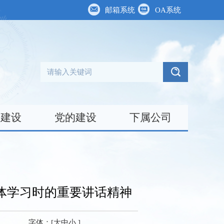
邮箱系统
OA系统
台建设
党的建设
下属公司
体学习时的重要讲话精神
字体：[
大
中
小
]