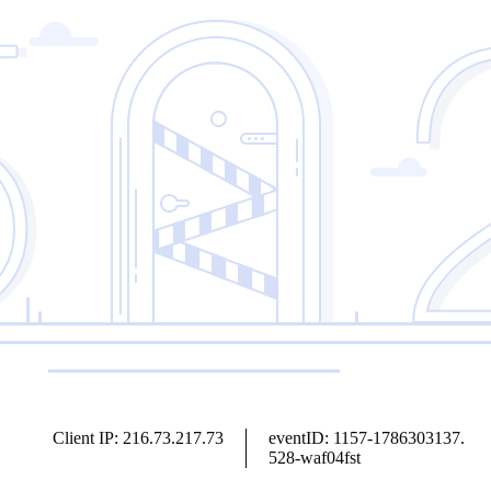
Client IP: 216.73.217.73
eventID: 1157-1786303137.
528-waf04fst