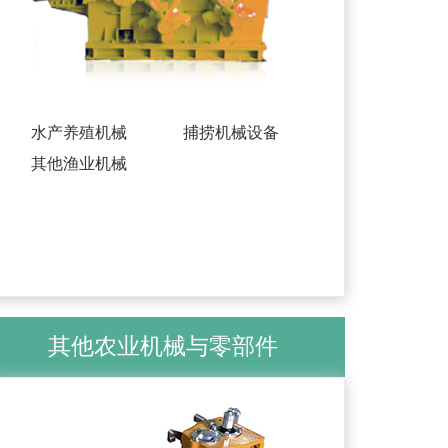
水产养殖机械
捕捞机械设备
其他渔业机械
其他农业机械与零部件