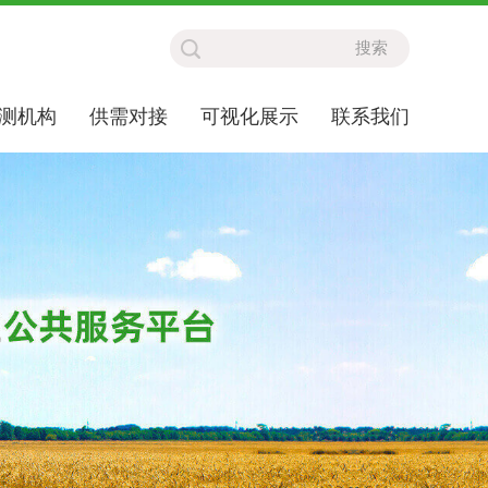
测机构
供需对接
可视化展示
联系我们