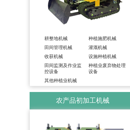
耕整地机械
种植施肥机械
田间管理机械
灌溉机械
收获机械
设施种植机械
田间监测及作业监
种植业废弃物处理
控设备
设备
其他种植业机械
农产品初加工机械