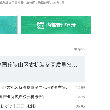
内部管理登录
更多>>
装备中心参加2025中国丘陵山区农机装备高质量发展论坛并做主旨报告
装备中心参加2025中国丘陵山区农机装备高质量发展论坛并做主旨报告
12-09
备产业知识产权分析报告》
12-25
现代化“十五五”规划》
06-05