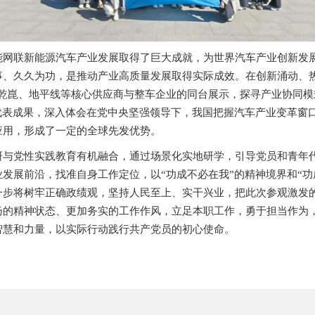
能网联新能源汽车产业发展取得了巨大成就，为世界汽车产业创新发
事、久久为功，是推动产业高质量发展取得实际成效。在创新涌动、
乾崑、地平线等核心供应商与整车企业的同台展示，探寻产业协同模
代表成果，深入体会在党中央坚强领导下，我国把握汽车产业变革窗
应用，形成了一定的全球先发优势。
研与党性实践教育有机融合，通过场景化实地研学，引导党员和青年
发展前沿，找准自身工作定位，以“功成不必在我”的精神境界和“功
一步将树牢正确政绩观，坚持人民至上、实干兴业，把此次参观激发
扬的精神状态、更加务实的工作作风，立足本职工作，勇于担当作为
智慧和力量，以实际行动践行共产党员的初心使命。