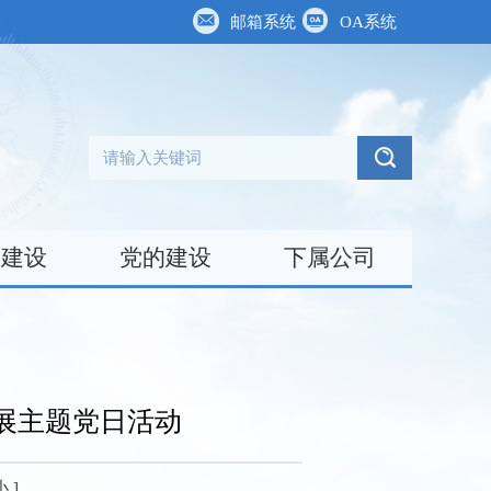
邮箱系统
OA系统
台建设
党的建设
下属公司
展主题党日活动
小
]