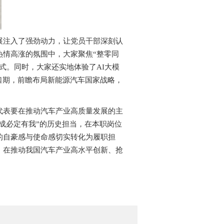
展注入了强劲动力，让党员干部深刻认
热情高涨的氛围中，大家聚焦“整零同
式。同时，大家还实地体验了AI大模
口期，前瞻布局新能源汽车国家战略，
代表要在推动汽车产业高质量发展的主
成必定有我”的历史担当，在本职岗位
的自豪感与使命感切实转化为履职担
，在推动我国汽车产业高水平创新、抢