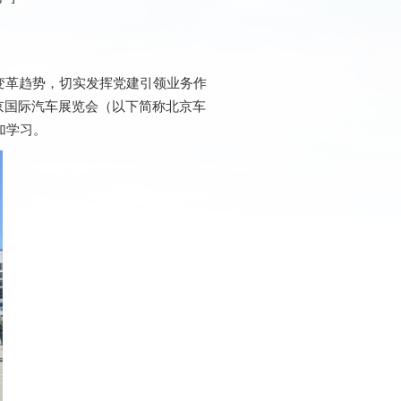
变革趋势，切实发挥党建引领业务作
北京国际汽车展览会（以下简称北京车
加学习。