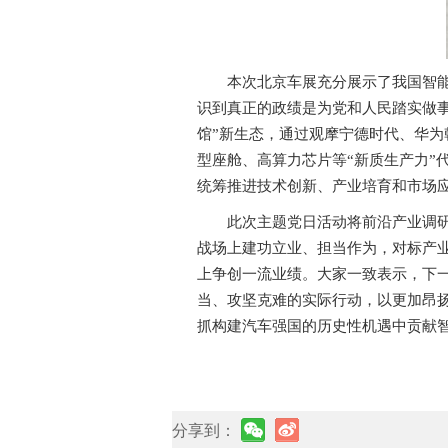
本次北京车展充分展示了我国智
识到真正的政绩是为党和人民踏实做
馆”新生态，通过观摩宁德时代、华为
型座舱、高算力芯片等“新质生产力”
统筹推进技术创新、产业培育和市场
此次主题党日活动将前沿产业调
战场上建功立业、担当作为，对标产业
上争创一流业绩。大家一致表示，下
当、攻坚克难的实际行动，以更加昂
抓构建汽车强国的历史性机遇中贡献
分享到：