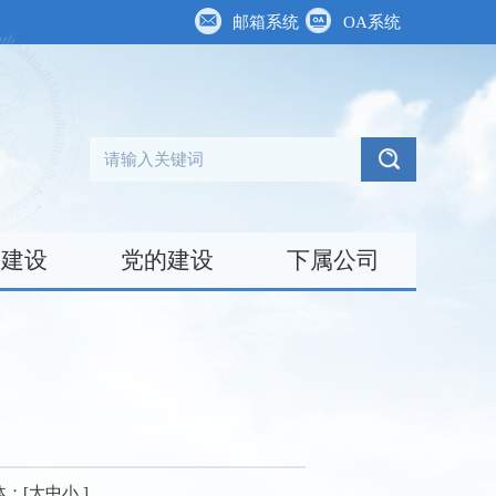
邮箱系统
OA系统
台建设
党的建设
下属公司
体：[
大
中
小
]