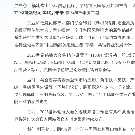
展中心
、
福建省工业和信息化
厅
、
宁德市
人民
政府
共同
主办
，
立
“
储能新纪元
零碳启未来
”
作为
2025
年度主题
。
工业和信息化部等八部门联合印发《新型储能制造业高质
界级新型储能大会，意在搭建一个具备国际影响力的新型储能行
系统
获批的
世界级储能
行业盛会
，
截至目前，
已
成功
举办两届，
名行业领袖齐聚
“
中国新能源电池之都
”
宁德，共话行业发展大计
2025世界储能大会将精心设置了
“1
1
33
N
”
场
活动，即
1场
坛，3项特色活动
，
N场同期活动，包含展览展示区（设企业品牌
品体验区等）、
央国企绿色转型论坛暨供需对接会
等
。
届时，与会嘉宾将聚焦全球市场应用、前沿技术突破、产
建、零碳园区建设等当下热门议题，展开深入讨论与广泛交流。
位展现储能产业的最新成效。
将展示
“十四五”期间储能技术及产
能产业的发展走向。
目前，
2025世界储能大会
的各项筹备工作正有条不紊地推
容将通过大会官方网站及官方指定渠道持续发布。
我们满怀热忱，期待
9月与全球业界同仁相聚山海相依，