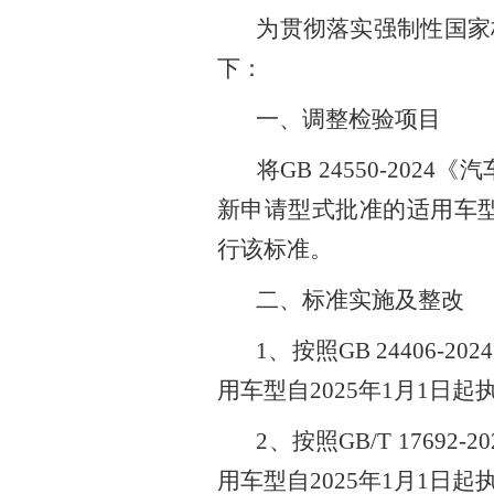
为贯彻落实强制性国家
下
：
一、调整检验项目
将
GB 24550-2024
《汽
新申请型式批准的
适用
车
行该标准。
二
、
标准实施及整改
1、
按照
GB 24406-2024
用
车型自
2025
年
1
月
1
日起
2、按照
GB/T 17692-20
用车型自
2025
年
1
月
1
日起